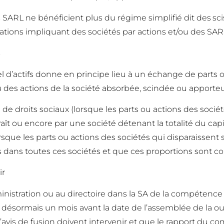
 SARL ne bénéficient plus du régime simplifié dit des sc
rations impliquant des sociétés par actions et/ou des SAR
s
el d’actifs donne en principe lieu à un échange de parts 
u des actions de la société absorbée, scindée ou apporte
e droits sociaux (lorsque les parts ou actions des sociét
araît ou encore par une société détenant la totalité du cap
que les parts ou actions des sociétés qui disparaissent 
ans toutes ces sociétés et que ces proportions sont cons
ir
ministration ou au directoire dans la SA de la compétence
’est désormais un mois avant la date de l’assemblée de la
l’avis de fusion doivent intervenir et que le rapport du com