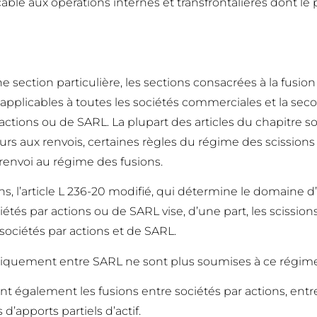
ble aux opérations internes et transfrontalières dont le 
 section particulière, les sections consacrées à la fusion 
applicables à toutes les sociétés commerciales et la seco
r actions ou de SARL. La plupart des articles du chapitr
ours aux renvois, certaines règles du régime des scissions 
renvoi au régime des fusions.
ns, l’article L 236-20 modifié, qui détermine le domaine 
étés par actions ou de SARL vise, d’une part, les scissions 
 sociétés par actions et de SARL.
es uniquement entre SARL ne sont plus soumises à ce régim
ent également les fusions entre sociétés par actions, entr
d’apports partiels d’actif.