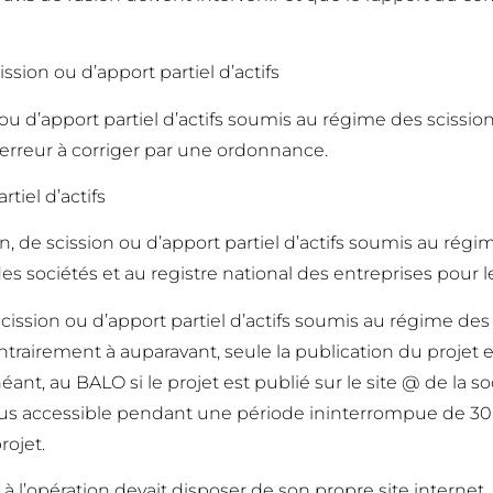
sion ou d’apport partiel d’actifs
u d’apport partiel d’actifs soumis au régime des scissio
 erreur à corriger par une ordonnance.
rtiel d’actifs
sion, de scission ou d’apport partiel d’actifs soumis au ré
 sociétés et au registre national des entreprises pour le
ssion ou d’apport partiel d’actifs soumis au régime des sc
trairement à auparavant, seule la publication du projet es
éant, au BALO si le projet est publié sur le site @ de la s
t plus accessible pendant une période ininterrompue de 30 
rojet.
à l’opération devait disposer de son propre site internet, 