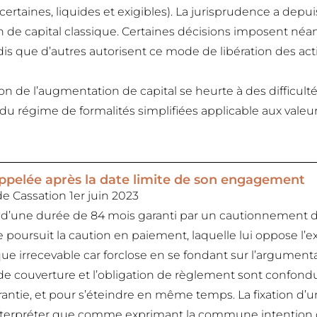
 certaines, liquides et exigibles). La jurisprudence a dep
 de capital classique. Certaines décisions imposent n
dis que d’autres autorisent ce mode de libération des act
sation de l’augmentation de capital se heurte à des diffic
r du régime de formalités simplifiées applicable aux vale
t appelée après la date limite de son engagement
 Cassation 1er juin 2023
d’une durée de 84 mois garanti par un cautionnement d
que poursuit la caution en paiement, laquelle lui oppose l’
que irrecevable car forclose en se fondant sur l’argument
 de couverture et l’obligation de règlement sont confon
garantie, et pour s’éteindre en même temps. La fixation 
interpréter que comme exprimant la commune intention de