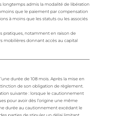
uis longtemps admis la modalité de libération
éanmoins que le paiement par compensation
ions à moins que les statuts ou les associés
ultés pratiques, notamment en raison de
urs mobilières donnant accès au capital
’une durée de 108 mois. Après la mise en
extinction de son obligation de règlement.
ation suivante : lorsque le cautionnement
dues pour avoir dès l’origine une même
d’une durée au cautionnement excédant le
s parties de stipuler un délai limitant